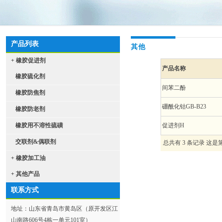
产品列表
其他
+ 橡胶促进剂
产品名称
橡胶硫化剂
间苯二酚
橡胶防焦剂
硼酰化钴GB-B23
橡胶防老剂
橡胶用不溶性硫磺
促进剂H
交联剂&偶联剂
总共有 3 条记录 这是第
+ 橡胶加工油
+ 其他产品
联系方式
地址：山东省青岛市黄岛区（原开发区江
山南路606号4栋一单元101室）